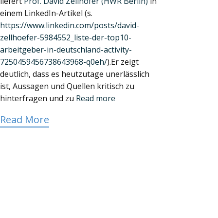
liefert
Prof. David Zellhöfer (HWR Berlin)
in
einem LinkedIn-Artikel (s.
https://www.linkedin.com/posts/david-
zellhoefer-5984552_liste-der-top10-
arbeitgeber-in-deutschland-activity-
7250459456738643968-q0eh/
).Er zeigt
deutlich, dass es heutzutage unerlässlich
ist, Aussagen und Quellen kritisch zu
hinterfragen und zu
Read more
Read More